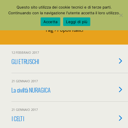
La Mia Maestra
Questo sito utilizza dei cookie tecnici e di terze parti.
Continuando con la navigazione l'utente accetta il loro utilizzo.
Accetta
Leggi di più
Tag › Popoli Italici
12 FEBBRAIO 2017
GLI ETRUSCHI
21 GENNAIO 2017
La civiltà NURAGICA
21 GENNAIO 2017
I CELTI