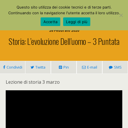
La Mia Maestra
Questo sito utilizza dei cookie tecnici e di terze parti.
Continuando con la navigazione l'utente accetta il loro utilizzo.
Accetta
Leggi di più
26 Febbraio 2020
Storia: L’evoluzione Dell’uomo – 3 Puntata
Condividi
Twitta
Pin
E-mail
SMS
Lezione di storia 3 marzo