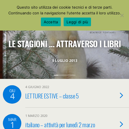
La Mia Maestra
Questo sito utilizza dei cookie tecnici e di terze parti.
Continuando con la navigazione l'utente accetta il loro utilizzo.
Accetta
Leggi di più
LE STAGIONI … ATTRAVERSO I LIBRI
5 LUGLIO 2013
4 GIUGNO 2022
GIU
4
LETTURE ESTIVE – classe 5
1 MARZO 2020
MAR
1
italiano – attività per lunedì 2 marzo