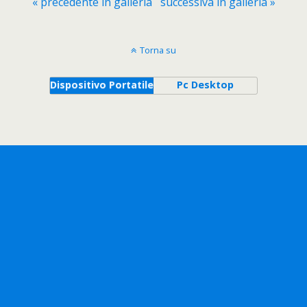
« precedente in galleria
successiva in galleria »
Torna su
Dispositivo Portatile
Pc Desktop