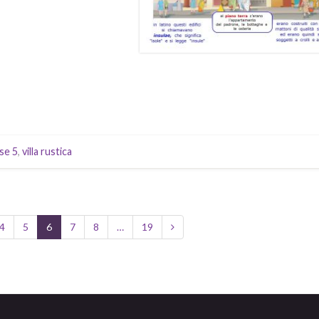
sse 5
,
villa rustica
4
5
6
7
8
…
19