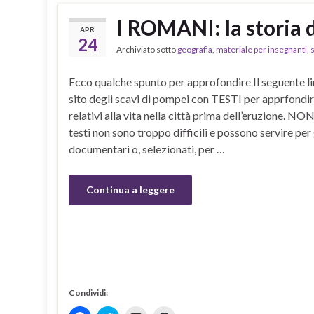
I ROMANI: la storia 
APR
24
Archiviato sotto
geografia
,
materiale per insegnanti
,
Ecco qualche spunto per approfondire Il seguente li
sito degli scavi di pompei con TESTI per apprfondir
relativi alla vita nella città prima dell’eruzione
testi non sono troppo difficili e possono servire per 
documentari o, selezionati, per …
Continua a leggere
Condividi: