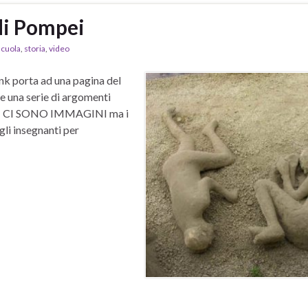
di Pompei
scuola
,
storia
,
video
nk porta ad una pagina del
e una serie di argomenti
. NON CI SONO IMMAGINI ma i
gli insegnanti per