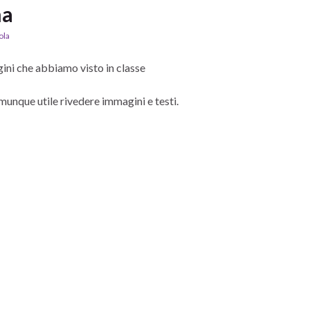
na
ola
ni che abbiamo visto in classe
munque utile rivedere immagini e testi.