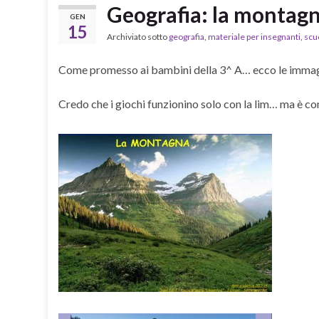
Geografia: la montag
GEN
15
Archiviato sotto
geografia
,
materiale per insegnanti
,
scu
Come promesso ai bambini della 3^ A… ecco le immagi
Credo che i giochi funzionino solo con la lim… ma è co