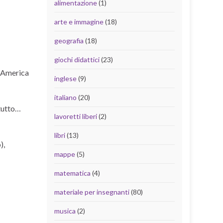
alimentazione
(1)
arte e immagine
(18)
geografia
(18)
giochi didattici
(23)
n America
inglese
(9)
italiano
(20)
 tutto…
lavoretti liberi
(2)
libri
(13)
),
mappe
(5)
matematica
(4)
materiale per insegnanti
(80)
musica
(2)