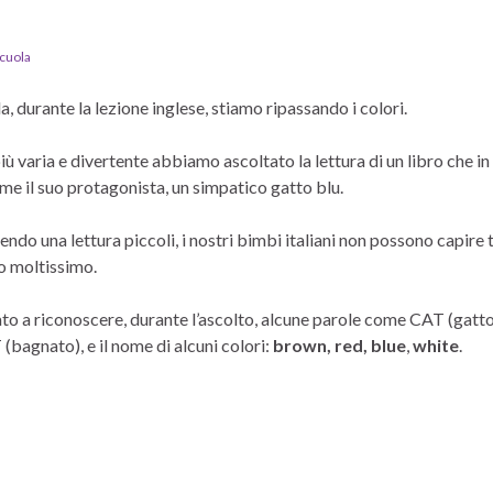
cuola
la, durante la lezione inglese, stiamo ripassando i colori.
più varia e divertente abbiamo ascoltato la lettura di un libro che i
e il suo protagonista, un simpatico gatto blu.
ndo una lettura piccoli, i nostri bimbi italiani non possono capire
o moltissimo.
to a riconoscere, durante l’ascolto, alcune parole come CAT (gatto
bagnato), e il nome di alcuni colori:
brown, red,
blue
,
white
.