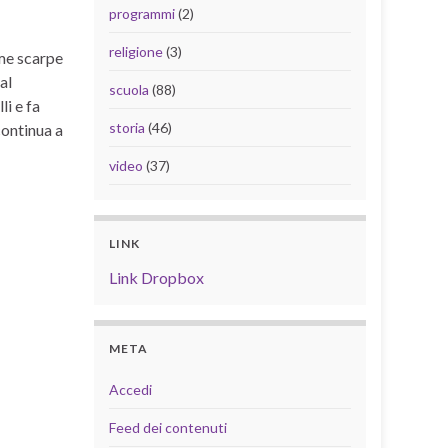
programmi
(2)
religione
(3)
ime scarpe
al
scuola
(88)
li e fa
storia
(46)
continua a
video
(37)
LINK
Link Dropbox
META
Accedi
Feed dei contenuti