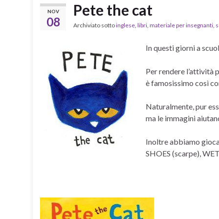
Pete the cat
NOV
08
Archiviato sotto
inglese
,
libri
,
materiale per insegnanti
,
s
In questi giorni a scuo
Per rendere l’attività 
è famosissimo così com
Naturalmente, pur esse
ma le immagini aiutan
Inoltre abbiamo gioca
SHOES (scarpe), WET (